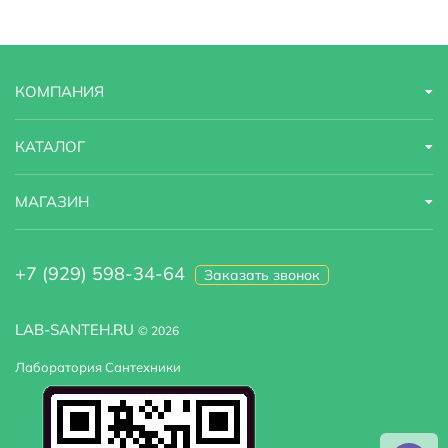
Размер верхнего душа, см
24.6
Дополнительные функции
поворотная верхняя часть
КОМПАНИЯ
Глубина
42.5 м
Модель
A045
КАТАЛОГ
Область применения
бытовая
МАГАЗИН
Оснащение
дивертор
+7 (929) 598-34-64
Заказать звонок
Ширина
24.6 м
Стандарт подводки
1/2"
LAB-SANTEH.RU
© 2026
Лаборатория Сантехники
Тропический (верхний) душ
Есть
Угловая конструкция
Нет