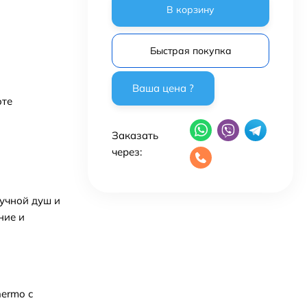
В корзину
Быстрая покупка
оте
Заказать
через:
ручной душ и
ние и
hermo с