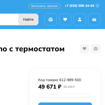
+7 (929) 598-34-64
Заказать звонок
Найти
mo с термостатом
Код товара:
612-989-500
49 671
₽
55 190
₽