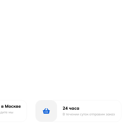
ля душа и настенному изливу.
 в Москве
24 часа
атый аэратор для равномерного распределения воды.
одите мы
В течении суток отправим заказ