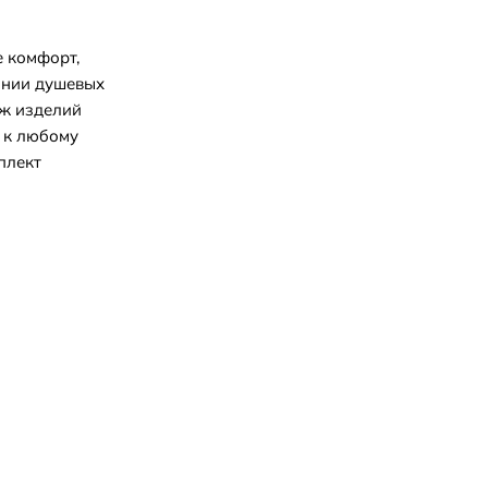
 комфорт,
ании душевых
аж изделий
 к любому
плект