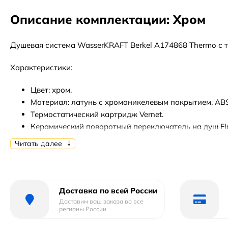
Описание комплектации: Хром
Душевая система WasserKRAFT Berkel A174868 Thermo с 
Характеристики:
Цвет: хром.
Материал: латунь с хромоникелевым покрытием, ABS
Термостатический картридж Vernet.
Керамический поворотный переключатель на душ Fl
Обратный клапан Neoperl.
Читать далее
Смеситель на 3 выхода. Подключается к трем аксесс
Для термостатических смесителей подключение горя
Верхний душ: диаметр 25 см.
135 форсунок из силикона с системой защиты от из
Доставка по всей России
Насадка верхнего душа крепится к штанге при помо
Доставим ваш заказа во все
регионы России
Также шарнирный соединитель позволяет менять уго
Длина верхнего излива для душа: 39.3 см.