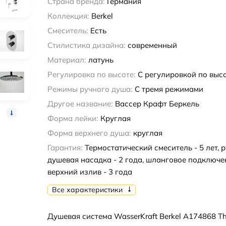
Страна бренда:
Германия
Коллекция:
Berkel
Смеситель:
Есть
Стилистика дизайна:
современный
Материал:
латунь
Регулировка по высоте:
С регулировкой по выс
Режимы ручного душа:
С тремя режимами
Другое название:
Вассер Крафт Беркель
Форма лейки:
Круглая
Форма верхнего душа:
круглая
Гарантия:
Термостатический смеситель - 5 лет, 
душевая насадка - 2 года, шланговое подключе
верхний излив - 3 года
Все характеристики
Душевая система WasserKraft Berkel A174868 T