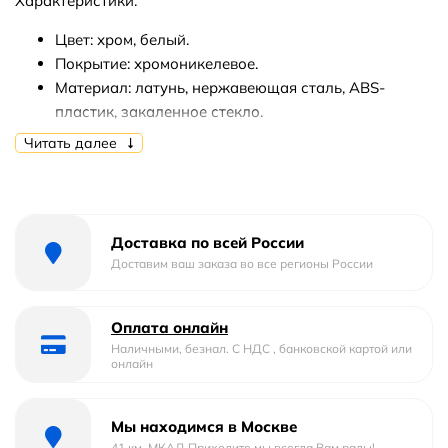
Характеристики:
Цвет: хром, белый.
Покрытие: хромоникелевое.
Материал: латунь, нержавеющая сталь, ABS-
пластик, закаленное стекло.
Управление: термостат.
Читать далее
Механизм: термостатический картридж Vernet.
Рабочая температура: 20-50 градусов, max 65
градусов.
Излив с регулируемым углом наклона.
Доставка по всей России
Встроенный пластиковый аэратор Neoperl
Доставим ваш заказа во все регионы России
HONEYCOMB.
Обратный клапан Neoperl.
Оплата онлайн
Керамический поворотный переключатель.
Наличными, безнал. С НДС , банковской картой или
Верхний душ: 300х200 мм, 112 форсунок,
онлайн
нержавеющая сталь.
Регулируемый наклон верхнего душа от 0 до 22
градусов.
Мы находимся в Москве
Насадка верхнего душа Ливневый дождь.
41 км. МКАД Приходите мы всегда Вам рады!