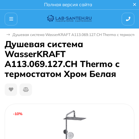
Полная версия сайта
мы
Душевая система WasserKRAFT A113.069.127.CH Thermo с термостат
Душевая система
WasserKRAFT
A113.069.127.CH Thermo с
термостатом Хром Белая
-10%