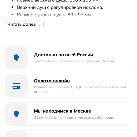
Верхний душ с регулировкой наклона.
Размер ручного душа: 80 х 97 мм.
Режимов ручного душа: 1.
Читать далее
Регулировка штанги по высоте: 720-1020 мм.
Шланг: 1,5 м + 0,6 м с системой против
скручивания.
С дивертером.
Доставка по всей России
Стандарт подключения: G 1/2.
Доставим ваш заказа во все регионы России
Монтаж: на стену.
Подвижный крепеж, можно использовать старые
Оплата онлайн
отверстия.
Наличными, безнал. С НДС , банковской картой или
онлайн
В комплекте поставки:
Верхний душ.
Мы находимся в Москве
Ручной душ.
41 км. МКАД Приходите мы всегда Вам рады!
Штанга.
Кронштейн для верхнего душа.
Шланг.