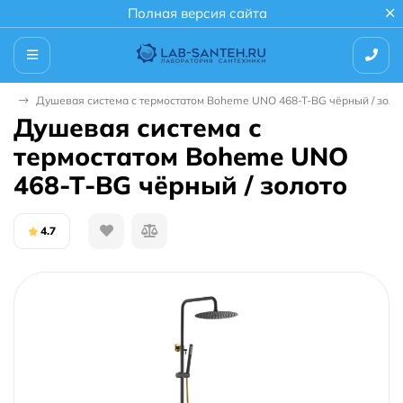
Полная версия сайта
мы
Душевая система с термостатом Boheme UNO 468-T-BG чёрный / золо
Душевая система с
термостатом Boheme UNO
468-T-BG чёрный / золото
4.7