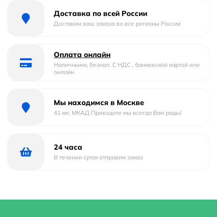
Доставка по всей России
Механизм
термостатический
Доставим ваш заказа во все регионы России
Количество монтажных отверстий :
2
Оплата онлайн
Держатель лейки :
Есть в комплекте
Наличными, безнал. С НДС , банковской картой или
онлайн
Длина шланга
150
Мы находимся в Москве
Душевая лейка :
Есть в комплекте
41 км. МКАД Приходите мы всегда Вам рады!
Форма излива
С традиционным изливом
Выдвижной излив
Нет
24 часа
В течении суток отправим заказ
Смеситель
Есть
Стилистика дизайна
современный
Форма
округлая