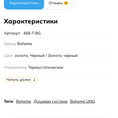
Характеристики
Отзывы
0
Характеристики
Артикул
:
468-T-BG
Бренд
Boheme
Цвет
золото, Черный / Золото, черный
Управление
Термостатическое
Излив
Есть
Читать далее
Монтаж
настенный
Теги:
Boheme
Душевая система
Boheme UNO
Страна бренда
Италия
Коллекция
UNO