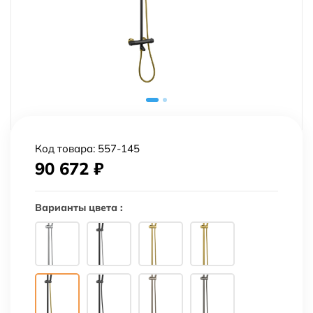
Код товара:
557-145
90 672
₽
Варианты цвета :