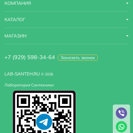
КОМПАНИЯ
Материал
латунь
КАТАЛОГ
Тип
Душевая система
МАГАЗИН
Гарантийный срок
5 лет
+7 (929) 598-34-64
Заказать звонок
LAB-SANTEH.RU
© 2026
Лаборатория Сантехники