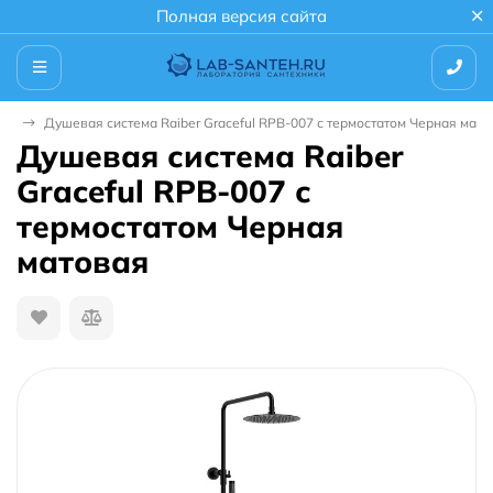
Полная версия сайта
мы
Душевая система Raiber Graceful RPB-007 с термостатом Черная мато
Душевая система Raiber
Graceful RPB-007 с
термостатом Черная
матовая