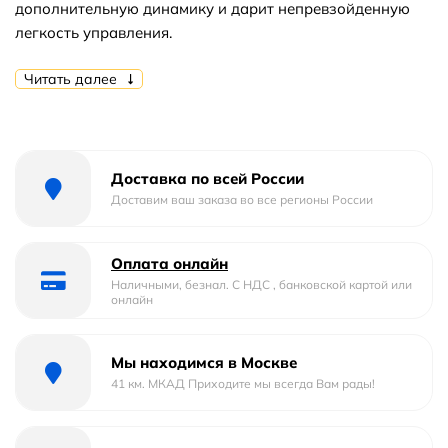
дополнительную динамику и дарит непревзойденную
легкость управления.
Основные характеристики:
Читать далее
Цвет: хром.
Материал: латунь, ABS-пластик, нержавеющая
сталь, ПВХ.
Монтаж: на стену.
Доставка по всей России
Механизм: керамический картридж.
Доставим ваш заказа во все регионы России
Управление: запирающий и переключающий
вентиль.
Оплата онлайн
Количество режимов ручного душа: 3 (Spray,
Наличными, безнал. С НДС , банковской картой или
EnerJet, Spray + Massage).
онлайн
Переключатель ручного душа: Simple Switch Push.
Держатель ручного душа: регулируемый в трех
Мы находимся в Москве
плоскостях.
41 км. МКАД Приходите мы всегда Вам рады!
Технология очистки Rub&Clean.
Диаметр ручного душа: 110 мм.
Диаметр верхнего душа: 220 мм.