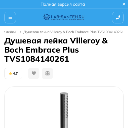
Полная версия сайта
ые лейки
Душевая лейка Villeroy & Boch Embrace Plus TVS1084140261
Душевая лейка Villeroy &
Boch Embrace Plus
TVS1084140261
4.7