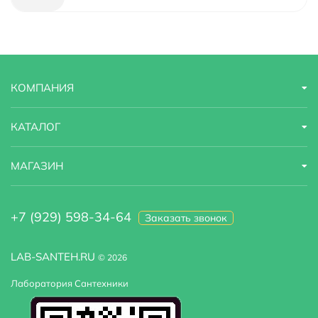
Тип
кабина
Коллекция
TE
КОМПАНИЯ
Ориентация
Правосторонняя
Управление
сенсорное
КАТАЛОГ
Страна бренда
Финляндия
МАГАЗИН
Радио
есть
+7 (929) 598-34-64
Заказать звонок
Область применения
бытовая
Габариты
120x80x215
LAB-SANTEH.RU
© 2026
Лаборатория Сантехники
Зеркало
есть
Турецкая баня
нет, установка не предусмотрена