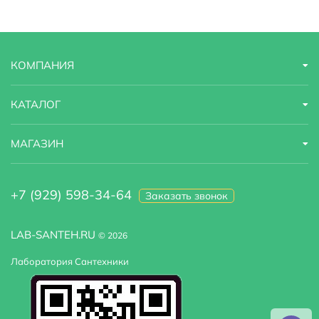
Тип
кабина
Ориентация
Правосторонняя
КОМПАНИЯ
Управление
сенсорное
Страна бренда
Финляндия
КАТАЛОГ
Гарантийный срок
5 лет
МАГАЗИН
Радио
есть
+7 (929) 598-34-64
Заказать звонок
Оснащение
полки
Габариты
120x90x220
LAB-SANTEH.RU
© 2026
Лаборатория Сантехники
Зеркало
установка по желанию
Турецкая баня
есть, уже установлена