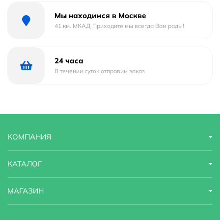
Габариты
5х9х24
Мы находимся в Москве
41 км. МКАД Приходите мы всегда Вам рады!
Ширина
5 м
Высота
24 м
24 часа
В течении суток отправим заказ
Глубина
9 м
Модель
GR-1403
КОМПАНИЯ
КАТАЛОГ
МАГАЗИН