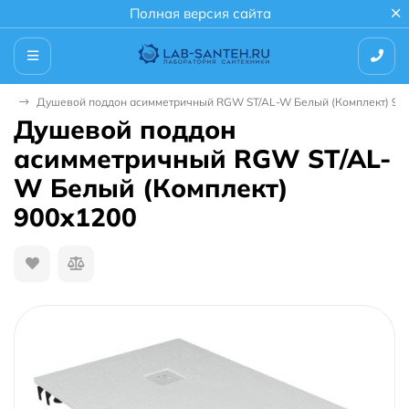
Полная версия сайта
ны
Душевой поддон асимметричный RGW ST/AL-W Белый (Комплект) 90
Душевой поддон
асимметричный RGW ST/AL-
W Белый (Комплект)
900x1200