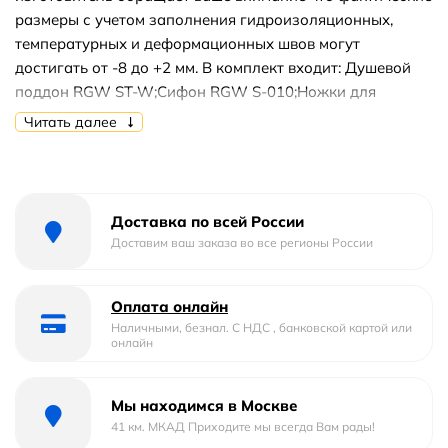
размеры с учетом заполнения гидроизоляционных,
температурных и деформационных швов могут
достигать от -8 до +2 мм. В комплект входит: Душевой
поддон RGW ST-W;Cифон RGW S-010;Ножки для
поддона RGW N-01;Крепеж к экрану RGW NG-01;Экран
Читать далее
для поддона RGW N.
Доставка по всей России
Доставим ваш заказа во все регионы России
Оплата онлайн
Наличными, безнал. С НДС , банковской картой или
онлайн
Мы находимся в Москве
41 км. МКАД Приходите мы всегда Вам рады!