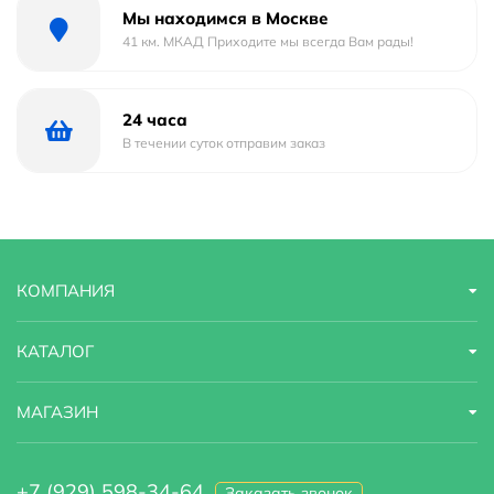
эксплуатации 15 лет и обеспечивается гарантией 3
Мы находимся в Москве
года, что подтверждает её высокое качество и
41 км. МКАД Приходите мы всегда Вам рады!
надежность. Создайте стильный и комфортный уголок
для водных процедур с душевой перегородкой RGW
24 часа
WA-002B
В течении суток отправим заказ
КОМПАНИЯ
КАТАЛОГ
МАГАЗИН
+7 (929) 598-34-64
Заказать звонок