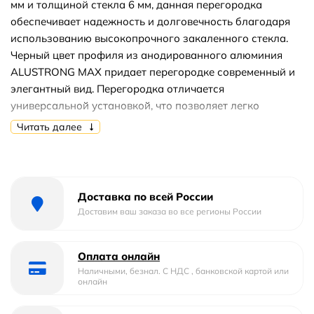
мм и толщиной стекла 6 мм, данная перегородка
обеспечивает надежность и долговечность благодаря
использованию высокопрочного закаленного стекла.
Черный цвет профиля из анодированного алюминия
ALUSTRONG MAX придает перегородке современный и
элегантный вид. Перегородка отличается
универсальной установкой, что позволяет легко
монтировать её даже в помещениях с неровными
Читать далее
стенами. Стальной держатель обеспечивает
дополнительную стабильность конструкции, а
магнитный уплотнитель вместе с классом защиты
герметичности 3 предотвращает утечки и брызги,
Доставка по всей России
создавая комфортное пространство во время душевых
Доставим ваш заказа во все регионы России
процедур. Покрытие стекла с эффектом «Антикапля»
(Easy Clean) значительно упрощает уход за
Оплата онлайн
перегородкой, позволяя быстро очищать её от
Наличными, безнал. С НДС , банковской картой или
загрязнений. Регулируемый профиль обеспечивает
онлайн
возможность адаптации установки под любую ширину.
Душевая перегородка RGW WA-002B имеет ресурс