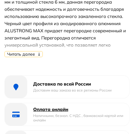
мм и толщиной стекла 6 мм, данная перегородка
обеспечивает надежность и долговечность благодаря
использованию высокопрочного закаленного стекла.
Черный цвет профиля из анодированного алюминия
ALUSTRONG MAX придает перегородке современный и
элегантный вид. Перегородка отличается
универсальной установкой, что позволяет легко
монтировать её даже в помещениях с неровными
Читать далее
стенами. Стальной держатель обеспечивает
дополнительную стабильность конструкции, а
магнитный уплотнитель вместе с классом защиты
герметичности 3 предотвращает утечки и брызги,
Доставка по всей России
создавая комфортное пространство во время душевых
Доставим ваш заказа во все регионы России
процедур. Покрытие стекла с эффектом «Антикапля»
(Easy Clean) значительно упрощает уход за
Оплата онлайн
перегородкой, позволяя быстро очищать её от
Наличными, безнал. С НДС , банковской картой или
загрязнений. Регулируемый профиль обеспечивает
онлайн
возможность адаптации установки под любую ширину.
Душевая перегородка RGW WA-002B имеет ресурс