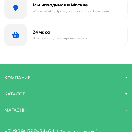
эксплуатации 15 лет и обеспечивается гарантией 3
Мы находимся в Москве
года, что подтверждает её высокое качество и
41 км. МКАД Приходите мы всегда Вам рады!
надежность. Создайте стильный и комфортный уголок
для водных процедур с душевой перегородкой RGW
24 часа
WA-002B
В течении суток отправим заказ
КОМПАНИЯ
КАТАЛОГ
МАГАЗИН
+7 (929) 598-34-64
Заказать звонок