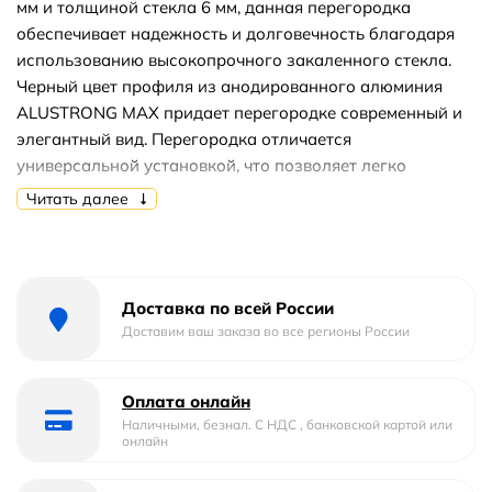
мм и толщиной стекла 6 мм, данная перегородка
обеспечивает надежность и долговечность благодаря
использованию высокопрочного закаленного стекла.
Черный цвет профиля из анодированного алюминия
ALUSTRONG MAX придает перегородке современный и
элегантный вид. Перегородка отличается
универсальной установкой, что позволяет легко
монтировать её даже в помещениях с неровными
Читать далее
стенами. Стальной держатель обеспечивает
дополнительную стабильность конструкции, а
магнитный уплотнитель вместе с классом защиты
герметичности 3 предотвращает утечки и брызги,
Доставка по всей России
создавая комфортное пространство во время душевых
Доставим ваш заказа во все регионы России
процедур. Покрытие стекла с эффектом «Антикапля»
(Easy Clean) значительно упрощает уход за
Оплата онлайн
перегородкой, позволяя быстро очищать её от
Наличными, безнал. С НДС , банковской картой или
загрязнений. Регулируемый профиль обеспечивает
онлайн
возможность адаптации установки под любую ширину.
Душевая перегородка RGW WA-002B имеет ресурс