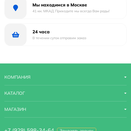
эксплуатации 15 лет и обеспечивается гарантией 3
Мы находимся в Москве
года, что подтверждает её высокое качество и
41 км. МКАД Приходите мы всегда Вам рады!
надежность. Создайте стильный и комфортный уголок
для водных процедур с душевой перегородкой RGW
24 часа
WA-002B
В течении суток отправим заказ
КОМПАНИЯ
КАТАЛОГ
МАГАЗИН
+7 (929) 598-34-64
Заказать звонок