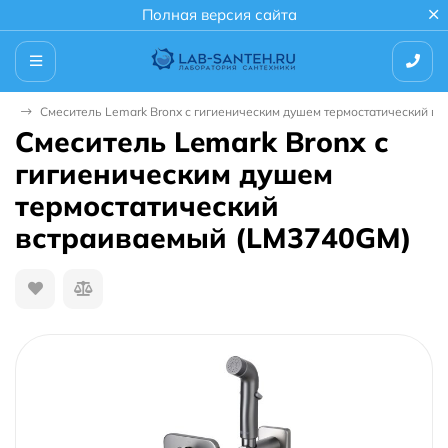
Полная версия сайта
ены
Смеситель Lemark Bronx с гигиеническим душем термостатический в
Смеситель Lemark Bronx с
гигиеническим душем
термостатический
встраиваемый (LM3740GM)