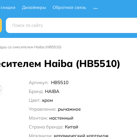
 скидки
Дизайнеры
Обратная связь
душ со смесителем Haiba (HB5510)
есителем Haiba (HB5510)
Артикул:
HB5510
Бренд:
HAIBA
Цвет:
хром
Управление:
рычажное
Монтаж:
настенный
Страна бренда:
Китай
Механизм:
керамический картридж