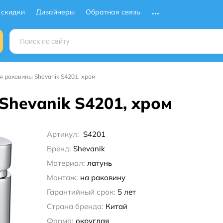
 скидки
Дизайнеры
Обратная связь
я раковины Shevanik S4201, хром
Shevanik S4201, хром
Артикул:
S4201
Бренд:
Shevanik
Материал:
латунь
Монтаж:
на раковину
Гарантийный срок:
5 лет
Страна бренда:
Китай
Форма:
округлая