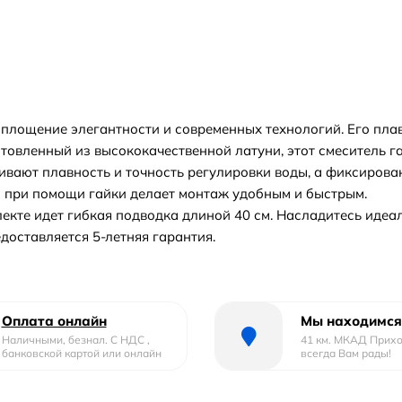
воплощение элегантности и современных технологий. Его пл
отовленный из высококачественной латуни, этот смеситель г
вают плавность и точность регулировки воды, а фиксирова
 при помощи гайки делает монтаж удобным и быстрым.
плекте идет гибкая подводка длиной 40 см. Насладитесь иде
доставляется 5-летняя гарантия.
Оплата онлайн
Мы находимся
Наличными, безнал. С НДС ,
41 км. МКАД Прих
банковской картой или онлайн
всегда Вам рады!