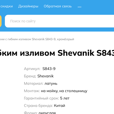
 скидки
Дизайнеры
Обратная связь
хни с гибким изливом Shevanik S843-9, хром/серый
бким изливом Shevanik S84
Артикул:
S843-9
Бренд:
Shevanik
Материал:
латунь
Монтаж:
на мойку, на столешницу
Гарантийный срок:
5 лет
Страна бренда:
Китай
Форма:
округлая