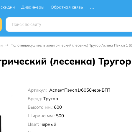
 скидки
Дизайнеры
Обратная связь
ли
Полотенцесушитель электрический (лесенка) Тругор Аспект Пэк сп 1 6
рический (лесенка) Тругор 
Артикул:
АспектПэксп1/6050чернВГП
Бренд:
Тругор
Высота мм.:
600
Ширина мм.:
500
Цвет:
черный