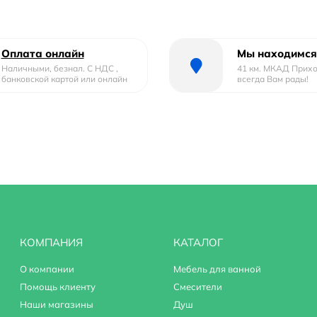
Оплата онлайн
Мы находимся
Наличными, безнал. С НДС ,
41 км. МКАД Прих
банковской картой или онлайн
всегда Вам рады!
КОМПАНИЯ
КАТАЛОГ
О компании
Мебель для ванной
Помощь клиенту
Смесители
Наши магазины
Душ