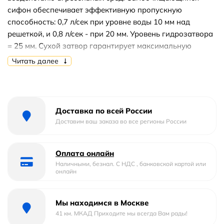
сифон обеспечивает эффективную пропускную
способность: 0,7 л/сек при уровне воды 10 мм над
решеткой, и 0,8 л/сек - при 20 мм. Уровень гидрозатвора
= 25 мм. Сухой затвор гарантирует максимальную
защиту от неприятных запахов. Особая конструкция
Читать далее
дренажного канала позволяет использование ручного
инструмента для прочистки отводной трубы. Дизайн
решетки создает эстетичный эффект, а в двухсторонние
декоративные панели можно наклеить вашу плитку.
Доставка по всей России
Сталь с матовой или глянцевой поверхностями
Доставим ваш заказа во все регионы России
гармонично вписывается в пространство пола. Модели с
PVD покрытием соответствуют цветовым решениям
Оплата онлайн
бренда TIMO.
Наличными, безнал. С НДС , банковской картой или
онлайн
Мы находимся в Москве
41 км. МКАД Приходите мы всегда Вам рады!