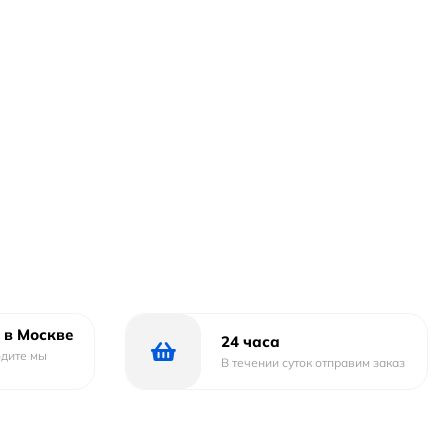
 в Москве
24 часа
одите мы
В течении суток отправим заказ