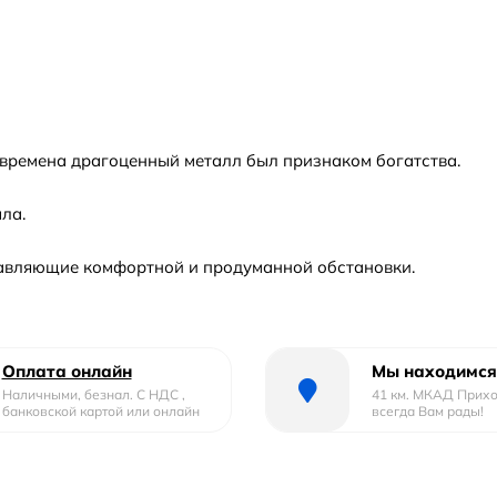
е времена драгоценный металл был признаком богатства.
ла.
тавляющие комфортной и продуманной обстановки.
Оплата онлайн
Мы находимся
Наличными, безнал. С НДС ,
41 км. МКАД Прих
банковской картой или онлайн
всегда Вам рады!