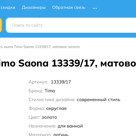
 скидки
Дизайнеры
Обратная связь
о мыла Timo Saona 13339/17, матовое золото
mo Saona 13339/17, матово
Артикул:
13339/17
Бренд:
Timo
Стилистика дизайна:
современный стиль
Форма:
округлая
Цвет:
золото
Назначение:
для ванной
Материал:
латунь