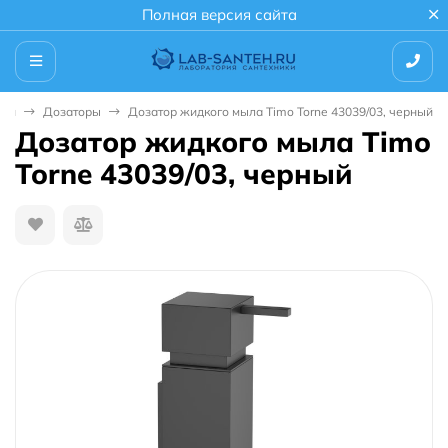
Полная версия сайта
ной
Дозаторы
Дозатор жидкого мыла Timo Torne 43039/03, черный
Дозатор жидкого мыла Timo
Torne 43039/03, черный