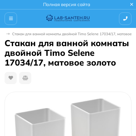
Полная версия сайта
ок
Стакан для ванной комнаты двойной Timo Selene 17034/17, матовое з
Стакан для ванной комнаты
двойной Timo Selene
17034/17, матовое золото