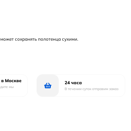
оможет сохранять полотенца сухими.
 в Москве
24 часа
одите мы
В течении суток отправим заказ