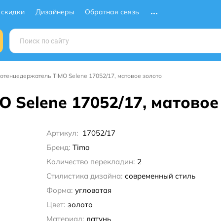
 скидки
Дизайнеры
Обратная связь
отенцедержатель TIMO Selene 17052/17, матовое золото
 Selene 17052/17, матовое
Артикул:
17052/17
Бренд:
Timo
Количество перекладин:
2
Стилистика дизайна:
современный стиль
Форма:
угловатая
Цвет:
золото
Материал:
латунь