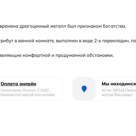
е времена драгоценный металл был признаком богатства.
рибут в ванной комнате, выполнен в виде 2-х перекладин, п
тавляющие комфортной и продуманной обстановки.
Оплата онлайн
Мы находимся
Наличными, безнал. С НДС ,
41 км. МКАД Прих
банковской картой или онлайн
всегда Вам рады!