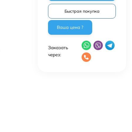
Быстрая покупка
Заказать
я
через: