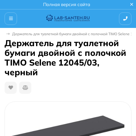
Полная версия сайта
ли
Держатель для туалетной бумаги двойной с полочкой TIMO Selene 12
Держатель для туалетной
бумаги двойной с полочкой
TIMO Selene 12045/03,
черный