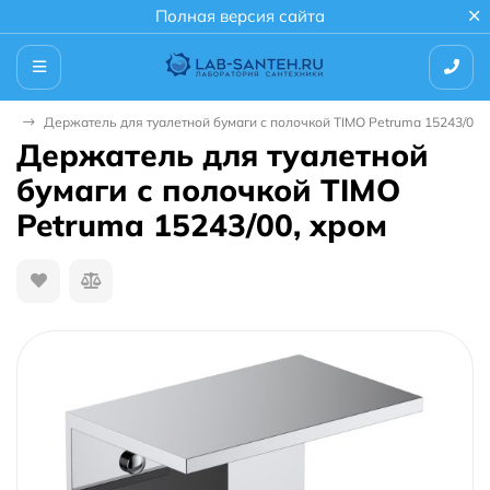
Полная версия сайта
ли
Держатель для туалетной бумаги с полочкой TIMO Petruma 15243/00,
Держатель для туалетной
бумаги с полочкой TIMO
Petruma 15243/00, хром