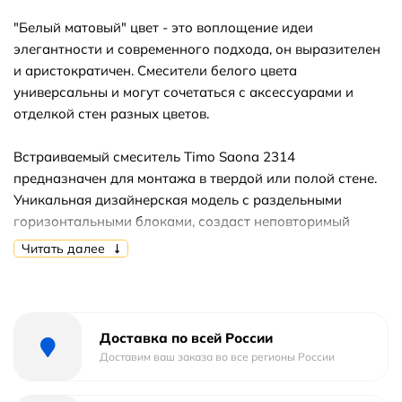
"Белый матовый" цвет - это воплощение идеи
элегантности и современного подхода, он выразителен
и аристократичен. Смесители белого цвета
универсальны и могут сочетаться с аксессуарами и
отделкой стен разных цветов.
Встраиваемый смеситель Timo Saona 2314
предназначен для монтажа в твердой или полой стене.
Уникальная дизайнерская модель с раздельными
горизонтальными блоками, создаст неповторимый
современный интерьер в ванной комнате. Основные
Читать далее
преимущества встроенного смесителя: коммуникации,
крепления и механизмы спрятаны в стену и видны
только декоративные элементы, установить встроенный
смеситель можно в любом месте. Стильная лейка-
Доставка по всей России
карандаш удобна в использовании и фиксируется в
Доставим ваш заказа во все регионы России
держателе с подключением душа. Регулировка
температуры и напора воды осуществляется