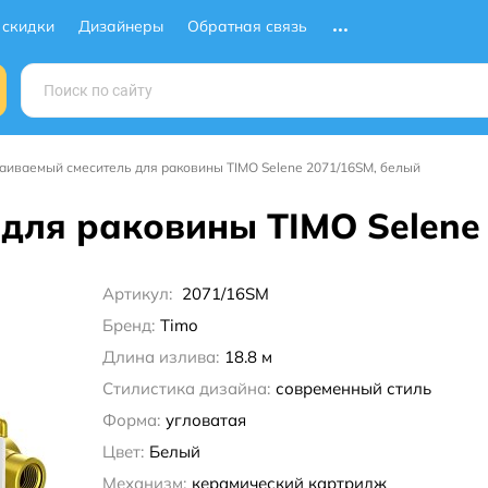
 скидки
Дизайнеры
Обратная связь
аиваемый смеситель для раковины TIMO Selene 2071/16SM, белый
для раковины TIMO Selene
Артикул:
2071/16SM
Бренд:
Timo
Длина излива:
18.8 м
Стилистика дизайна:
современный стиль
Форма:
угловатая
Цвет:
Белый
Механизм:
керамический картридж