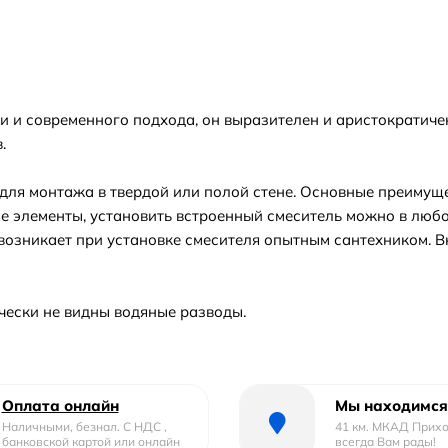
и и современного подхода, он выразителен и аристократиче
.
для монтажа в твердой или полой стене. Основные преимуще
е элементы, установить встроенный смеситель можно в любо
возникает при установке смесителя опытным сантехником. В
ически не видны водяные разводы.
Оплата онлайн
Мы находимся
Наличными, безнал. С НДС ,
41 км. МКАД Прих
банковской картой или онлайн
всегда Вам рады!