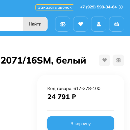
+7 (929) 598-34-64
Заказать звонок
Найти
 2071/16SM, белый
Код товара:
617-378-100
24 791
₽
В корзину