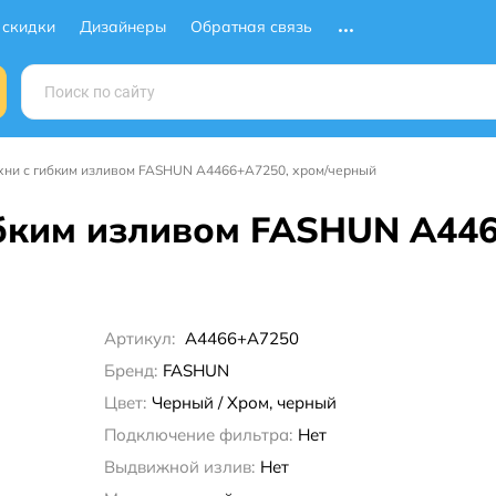
 скидки
Дизайнеры
Обратная связь
ухни с гибким изливом FASHUN A4466+A7250, хром/черный
ибким изливом FASHUN A446
Артикул:
A4466+A7250
Бренд:
FASHUN
Цвет:
Черный / Хром, черный
Подключение фильтра:
Нет
Выдвижной излив:
Нет