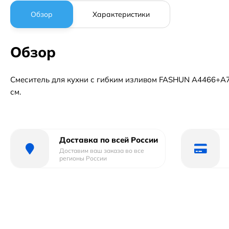
Обзор
Характеристики
Обзор
Смеситель для кухни с гибким изливом FASHUN A4466+A725
см.
Доставка по всей России
Доставим ваш заказа во все
регионы России