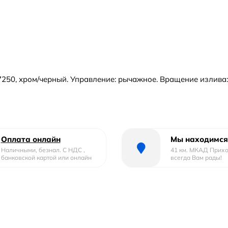
0, хром/черный. Управление: рычажное. Вращение излива: да
Оплата онлайн
Мы находимся
Наличными, безнал. С НДС ,
41 км. МКАД Прих
банковской картой или онлайн
всегда Вам рады!