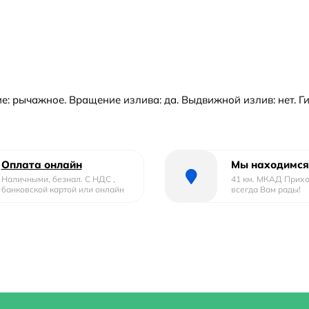
 рычажное. Вращение излива: да. Выдвижной излив: нет. Гибк
Оплата онлайн
Мы находимся
Наличными, безнал. С НДС ,
41 км. МКАД Прих
банковской картой или онлайн
всегда Вам рады!