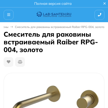
Полная версия сайта
 стены
Смеситель для раковины встраиваемый Raiber RPG-004, золото
Смеситель для раковины
встраиваемый Raiber RPG-
004, золото