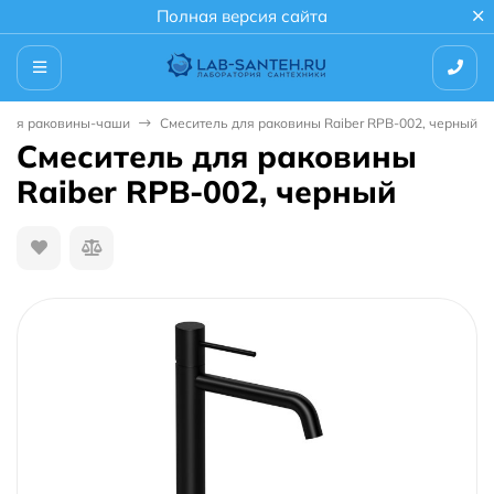
Полная версия сайта
 для раковины-чаши
Смеситель для раковины Raiber RPB-002, черный
Смеситель для раковины
Raiber RPB-002, черный