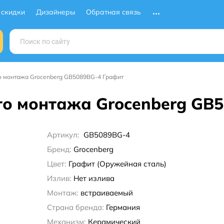
 скидки
Дизайнеры
Обратная связь
о монтажа Grocenberg GB5089BG-4 Графит
го монтажа Grocenberg GB
Артикул:
GB5089BG-4
Бренд:
Grocenberg
Цвет:
Графит (Оружейная сталь)
Излив:
Нет излива
Монтаж:
встраиваемый
Страна бренда:
Германия
Механизм:
Керамический