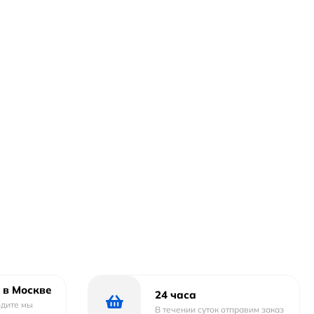
 в Москве
24 часа
одите мы
В течении суток отправим заказ