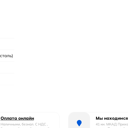
сталь)
Оплата онлайн
Мы находимся
Наличными, безнал. С НДС ,
41 км. МКАД Прих