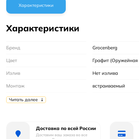
Характеристики
Характеристики
Бренд
Grocenberg
Цвет
Графит (Оружейная 
Излив
Нет излива
Монтаж
встраиваемый
Страна бренда
Германия
Читать далее
Механизм
Керамический
Количество монтажных отверстий :
2
Доставка по всей России
Доставим ваш заказа во все
Душевая лейка :
Есть