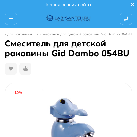
Полная версия сайта
ели для раковины
Смеситель для детской раковины Gid Dambo 054BU
Смеситель для детской
раковины Gid Dambo 054BU
-10%