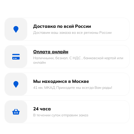
Цвет
голубой
Вес
0 кг
Доставка по всей России
Доставим ваш заказа во все регионы России
Производитель
Gid
Оплата онлайн
Наличными, безнал. С НДС , банковской картой или
онлайн
Мы находимся в Москве
41 км. МКАД Приходите мы всегда Вам рады!
24 часа
В течении суток отправим заказ