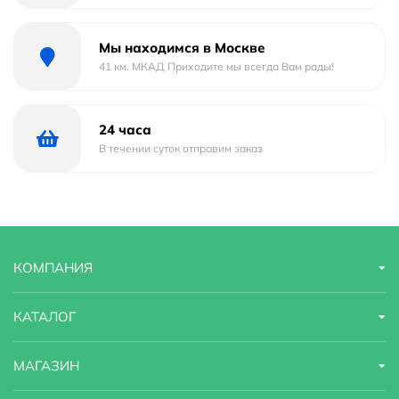
для установки в помещениях с повышенной
влажностью.
Мы находимся в Москве
Поверхность прибора обработана методом
41 км. МКАД Приходите мы всегда Вам рады!
электроплазменной полировки, не тускнеет и устойчива
к механическим повреждениям в течение всего срока
24 часа
эксплуатации.
В течении суток отправим заказ
КОМПАНИЯ
КАТАЛОГ
МАГАЗИН