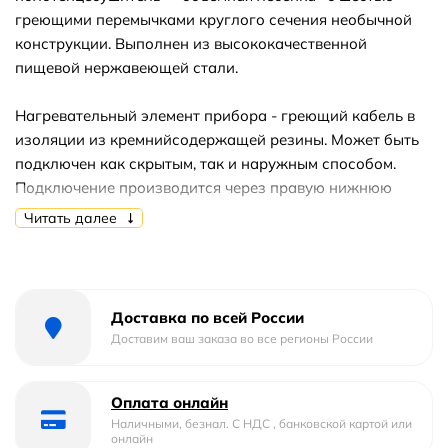
греющими перемычками круглого сечения необычной
конструкции. Выполнен из высококачественной
пищевой нержавеющей стали.
Нагревательный элемент прибора - греющий кабель в
изоляции из кремнийсодержащей резины. Может быть
подключен как скрытым, так и наружным способом.
Подключение производится через правую нижнюю
стойку. Оснащён влагозащищенным выключателем с
Читать далее
индикатором работы.
Полотенцесушитель экономичен в эксплуатации и
сопоставим по энергозатратам с электрической
Доставка по всей России
лампочкой. Нагрев до рабочей температуры за 5-10
Доставим ваш заказа во все регионы России
минут.
Оплата онлайн
Имеет II класс электрической защиты и степень защиты
Наличными, безнал. С НДС , банковской картой или
от влаги IP 44, не нуждается в заземлении и подходит
онлайн