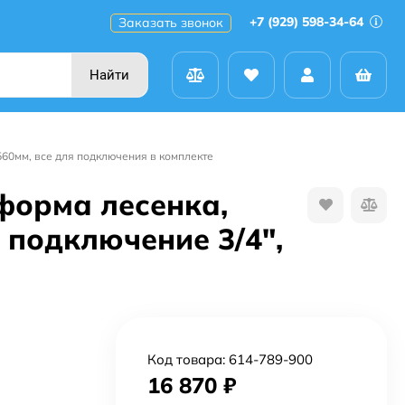
+7 (929) 598-34-64
Заказать звонок
Найти
560мм, все для подключения в комплекте
 форма лесенка,
подключение 3/4",
Код товара:
614-789-900
16 870
₽