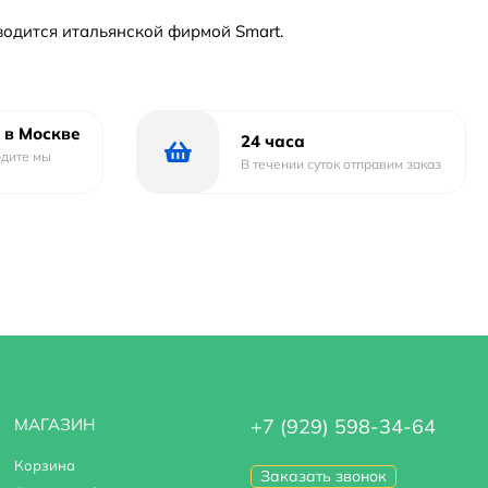
водится итальянской фирмой Smart.
 в Москве
24 часа
одите мы
В течении суток отправим заказ
МАГАЗИН
+7 (929) 598-34-64
Корзина
Заказать звонок