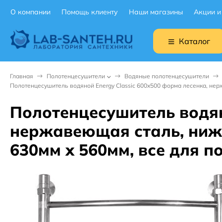
О компании
Помощь клиенту
Наши магазины
Акции и
Каталог
Главная
Полотенцесушители
Водяные полотенцесушители
Полотенцесушитель водяной Energy Classic 600x500 форма лесенка, нер
Полотенцесушитель водян
нержавеющая сталь, нижн
630мм х 560мм, все для 