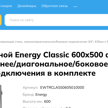
 скидки
Дизайнеры
Обратная связь
жавеющая сталь, нижнее/диагональное/боковое подключение 3/4", 630мм х 
ой Energy Classic 600x500
ее/диагональное/боковое 
подключения в комплекте
Артикул:
EWTRCLASS0605010000
Бренд:
Energy
Высота мм.:
600