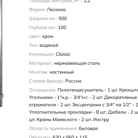
Площадь обогрева, м² ::
2,2
Форма:
Лесенка
Ширина мм.:
500
Глубина мм.:
100
Цвет:
хром
Тип:
водяной
Коллекция:
Classic
Материал:
нержавеющая сталь
Монтаж:
настенный
Страна бренда:
Россия
Оснащение:
Полотенцесушитель - 1 шт. Кронште
Угольники - 1''н.р. - 3/4''н.г. - 2 шт. Декоративны
отражатели - 2 шт. Эксцентрики с 3/4'' на 1/2'' - 2
Уплотнительные прокладки - 8 шт. Дюбели - 2 ш
шт. Краны Маевского - 2 шт. Инстру
Область применения:
бытовая
Габариты:
630 х 560 х 115